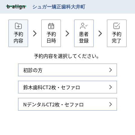
シュガー矯正歯科大井町
予約
予約
患者
予約
内容
日時
登録
完了
予約内容を選択してください。
初診の方
鈴木歯科CT2枚・セファロ
NデンタルCT2枚・セファロ