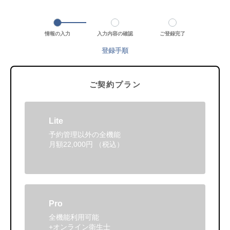
情報の入力
入力内容の確認
ご登録完了
登録手順
ご契約プラン
Lite
予約管理以外の全機能
月額22,000円 （税込）
Pro
全機能利用可能
+オンライン衛生士