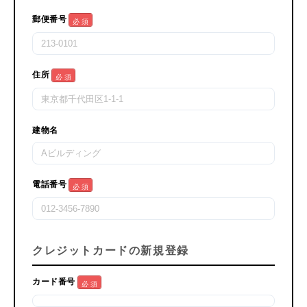
郵便番号
必 須
住所
必 須
建物名
電話番号
必 須
クレジットカードの新規登録
カード番号
必 須