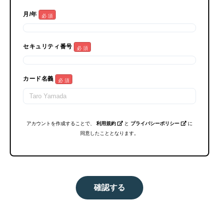
月/年
必 須
セキュリティ番号
必 須
カード名義
必 須
アカウントを作成することで、
利用規約
と
プライバシーポリシー
に
同意したこととなります。
確認する